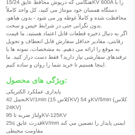
هنگامی که درپوش محافظ عایق 15/24KV 600A را با
دستگاه همسان خود مونتاژ می کنید، کل واحد کاملاً
محافظت شده و کاملاً غوطه ور می شود - بدون هیاهو،
بدون نگرانی حتی در شرایط خیس و سخت.
اگر به دنبال ذخیره قطعات قابل اعتماد هستید، ما قیمت
رقابتی، مقادیر حداقل سفارش قابل انعطاف و تحویل
به موقع را ارائه می دهیم. به مشخصات، نمونه ها یا
ترفندهای سفارشی نیاز دارید؟ فقط دست دراز کنید. ما
اینجا هستیم تا خرید شما را روان و ساده کنیم.
ویژگی های محصول:
پایداری عملکرد الکتریکی
تحمل 42KV/1min (کلاس 15KV) و 54KV/5min (کلاس
24KV)
ولتاژ ضربه تا 95KV-125KV
قدرت عایق ≥25kV/mm ایمنی پایدار را تضمین می کند
مقاومت محیطی