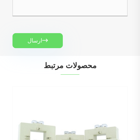
ارسال

محصولات مرتبط