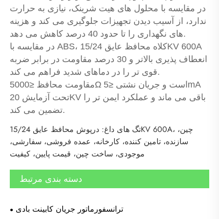
در مقایسه با محلول های هیت شرینک، نیازی به حرارت
ندارد، از آسیب دیدن تجهیزات جلوگیری می کند و هزینه
های نگهداری را تا حدود 40 درصد کاهش می دهد.
در مقایسه با ABS، کلاه محافظ عایق 15/24KV 600A
انعطاف پذیری بالاتر و 30 درصد مقاومت در برابر ضربه
قوی تر را در دماهای شدید فراهم می کند.
مقاومت محافظ ≤5000Ω است و جریان نشتی ≤5mA
تحت آزمایش 20KV باقی می ماند و عملکرد ایمن تر را
تضمین می کند.
تگ های داغ: درپوش محافظ عایق 15/24KV 600A، چین،
سازنده، تامین کننده، کارخانه، عمده فروشی، سفارشی،
موجودی، ساخت چین، قیمت پایین، کیفیت
دسته بندی مرتبط
ترانسفورماتور جریان کابینت بادی