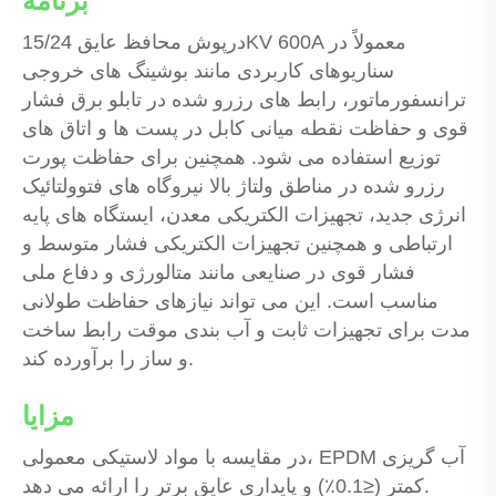
برنامه
درپوش محافظ عایق 15/24KV 600A معمولاً در
سناریوهای کاربردی مانند بوشینگ های خروجی
ترانسفورماتور، رابط های رزرو شده در تابلو برق فشار
قوی و حفاظت نقطه میانی کابل در پست ها و اتاق های
توزیع استفاده می شود. همچنین برای حفاظت پورت
رزرو شده در مناطق ولتاژ بالا نیروگاه های فتوولتائیک
انرژی جدید، تجهیزات الکتریکی معدن، ایستگاه های پایه
ارتباطی و همچنین تجهیزات الکتریکی فشار متوسط ​​و
فشار قوی در صنایعی مانند متالورژی و دفاع ملی
مناسب است. این می تواند نیازهای حفاظت طولانی
مدت برای تجهیزات ثابت و آب بندی موقت رابط ساخت
و ساز را برآورده کند.
مزایا
در مقایسه با مواد لاستیکی معمولی، EPDM آب گریزی
کمتر (≤0.1٪) و پایداری عایق برتر را ارائه می دهد.