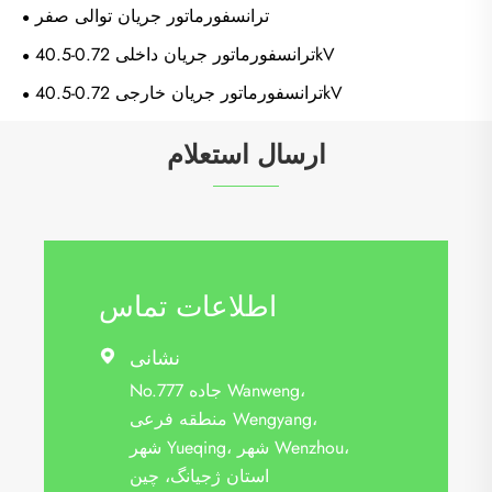
ترانسفورماتور جریان توالی صفر
ترانسفورماتور جریان داخلی 0.72-40.5kV
ترانسفورماتور جریان خارجی 0.72-40.5kV
ارسال استعلام
اطلاعات تماس
نشانی

No.777 جاده Wanweng،
منطقه فرعی Wengyang،
شهر Yueqing، شهر Wenzhou،
استان ژجیانگ، چین