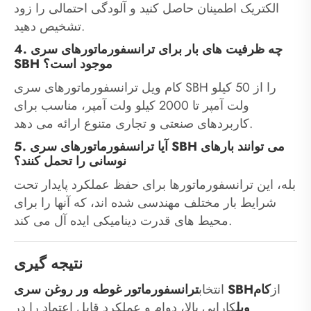
الکتریک اطمینان حاصل کنید و آلودگی احتمالی را زود
تشخیص دهید.
4. چه ظرفیت های بار برای ترانسفورماتورهای سری
SBH موجود است؟
کام ویل ترانسفورماتورهای سری SBH را از 50 کیلو
ولت آمپر تا 2000 کیلو ولت آمپر، مناسب برای
کاربردهای صنعتی و تجاری متنوع ارائه می دهد.
5. آیا ترانسفورماتورهای سری SBH می توانند بارهای
نوسانی را تحمل کنند؟
بله، این ترانسفورماتورها برای حفظ عملکرد پایدار تحت
شرایط بار مختلف مهندسی شده اند، که آنها را برای
محیط های قدرت دینامیکی ایده آل می کند.
نتیجه گیری
از
کام
ترانسفورماتور غوطه ور روغن سری SBH
انتخاب
ویل
کارایی بالا، دوام و عملکرد قابل اعتماد را در