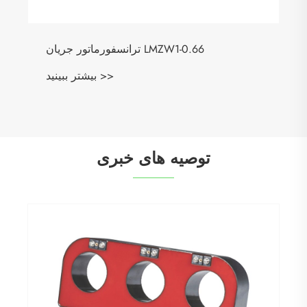
ترانسفورماتور جریان LMZW1-0.66
بیشتر ببینید >>
توصیه های خبری