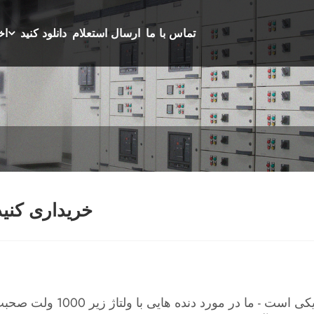
تماس با ما
ارسال استعلام
دانلود کنید
اخ
کلید ولتاژ پایین با کیفیت را از Comewill خریداری ک