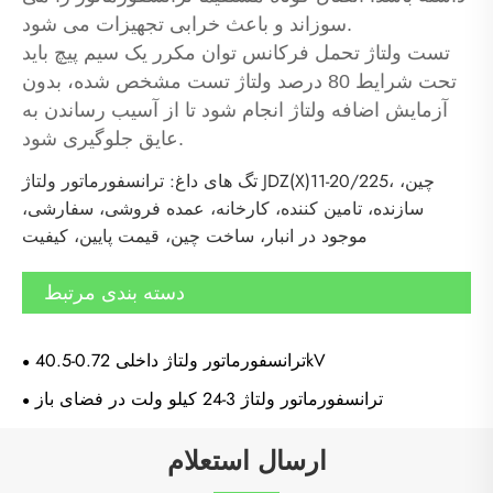
سوزاند و باعث خرابی تجهیزات می شود.
تست ولتاژ تحمل فرکانس توان مکرر یک سیم پیچ باید
تحت شرایط 80 درصد ولتاژ تست مشخص شده، بدون
آزمایش اضافه ولتاژ انجام شود تا از آسیب رساندن به
عایق جلوگیری شود.
تگ های داغ: ترانسفورماتور ولتاژ JDZ(X)11-20/225، چین،
سازنده، تامین کننده، کارخانه، عمده فروشی، سفارشی،
موجود در انبار، ساخت چین، قیمت پایین، کیفیت
دسته بندی مرتبط
ترانسفورماتور ولتاژ داخلی 0.72-40.5kV
ترانسفورماتور ولتاژ 3-24 کیلو ولت در فضای باز
ارسال استعلام