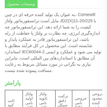
توضیحات محصول
به عنوان یک تولید کننده حرفه ای در چین، Comewill
مایل است ترانسفورماتور ولتاژ JDZ(X)11-20/225 با
کیفیت را به شما ارائه دهد. این ترانسفورماتور چه
اندازه‌گیری انرژی، چه نظارت بر ولتاژ یا حفاظت از رله
باشد، این ترانسفورماتور قادر به عملکرد پایدار و
شایسته است. این محصول در کل فرآیند مطابق با
استاندارد IEC60044-2 تولید می شود و عملکرد و ایمنی
آن مطابق با استانداردهای بین المللی است، بنابراین
نیازی به نگرانی در مورد مسائل مربوط به رعایت
مسافت پیموده شده نیست.
پارامتر
خروجی
ولتاژ
ولتاژ
ترکیب
محدود
خروجی
ثانویه
اولیه
دقیق
تایپ
کننده
نامی
نامی
نامی
سیکل
کنید