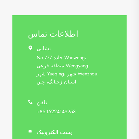
اطلاعات تماس
نشانی

No.777 جاده Wanweng،
منطقه فرعی Wengyang،
شهر Yueqing، شهر Wenzhou،
استان ژجیانگ، چین
تلفن

+86-15224149953
پست الکترونیک
