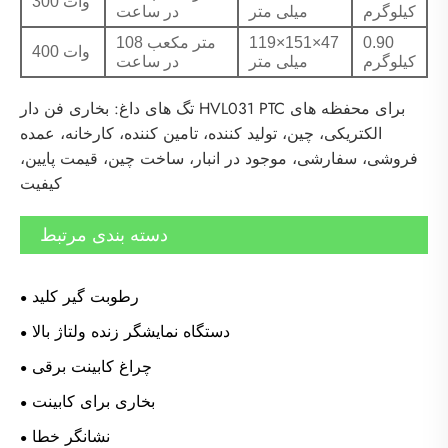
300 وات
کیلوگرم
میلی متر
در ساعت
0.90
119×151×47
108 متر مکعب
400 وات
کیلوگرم
میلی متر
در ساعت
تگ های داغ: بخاری فن دار HVL031 PTC برای محفظه های
الکتریکی، چین، تولید کننده، تامین کننده، کارخانه، عمده
فروشی، سفارشی، موجود در انبار، ساخت چین، قیمت پایین،
کیفیت
دسته بندی مرتبط
رطوبت گیر کلید
دستگاه نمایشگر زنده ولتاژ بالا
چراغ کابینت برقی
بخاری برای کابینت
نشانگر خطا