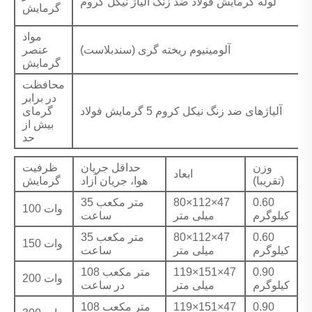
لوله گرمایش فولاد ضد زنگ آلیاژ نیکل کروم
گرمایش
مواد
آلومینیوم ریخته گری (سندبلاست)
عنصر
گرمایش
محافظت
در برابر
آلیاژهای ضد زنگ نیکل کروم 5 گرمایش فولاد
گرمای
بیش از
حد
وزن
حداقل جریان
ظرفیت
ابعاد
(تقریبا)
هوا، جریان آزاد
گرمایش
0.60
80×112×47
35 متر مکعب
100 وات
کیلوگرم
میلی متر
ساعت
0.60
80×112×47
35 متر مکعب
150 وات
کیلوگرم
میلی متر
ساعت
0.90
119×151×47
108 متر مکعب
200 وات
کیلوگرم
میلی متر
در ساعت
0.90
119×151×47
108 متر مکعب