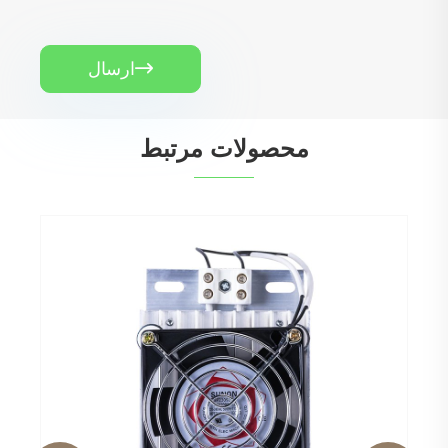
ارسال

محصولات مرتبط