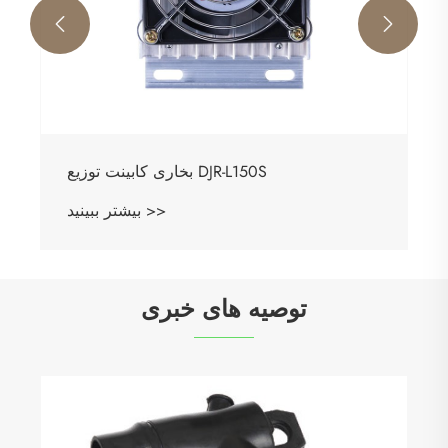


بخاری کابینت توزیع DJR-L150S
بیشتر ببینید >>
توصیه های خبری