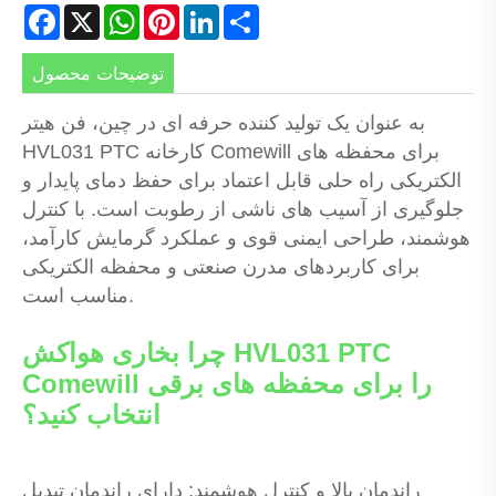
Facebook
X
WhatsApp
Pinterest
LinkedIn
Share
توضیحات محصول
به عنوان یک تولید کننده حرفه ای در چین، فن هیتر
HVL031 PTC کارخانه Comewill برای محفظه های
الکتریکی راه حلی قابل اعتماد برای حفظ دمای پایدار و
جلوگیری از آسیب های ناشی از رطوبت است. با کنترل
هوشمند، طراحی ایمنی قوی و عملکرد گرمایش کارآمد،
برای کاربردهای مدرن صنعتی و محفظه الکتریکی
مناسب است.
چرا بخاری هواکش HVL031 PTC
Comewill را برای محفظه های برقی
انتخاب کنید؟
راندمان بالا و کنترل هوشمند: دارای راندمان تبدیل