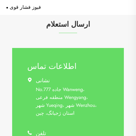
فیوز فشار قوی
ارسال استعلام
اطلاعات تماس
نشانی

No.777 جاده Wanweng،
منطقه فرعی Wengyang،
شهر Yueqing، شهر Wenzhou،
استان ژجیانگ، چین
تلفن
