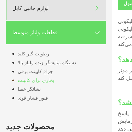
صول
لوازم جانبی کابل

انید هیترهای
تحویل به موقع را به شما ارائه خواهیم داد.
قطعات ولتاژ متوسط

یشرفته
رطوبت گیر کلید
دستگاه نمایشگر زنده ولتاژ بالا
 موثر
چراغ کابینت برقی
بخاری برای کابینت
نشانگر خطا
فیوز فشار قوی
خشد؟
 پاسخ
رمایش
محصولات جدید