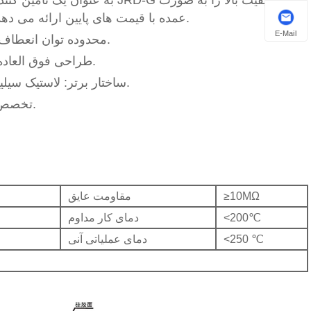
عمده با قیمت های پایین ارائه می دهد. موجود در انبار و کاملاً قابل تنظیم برای برآورده کردن نیازهای شما.
E-Mail
محدوده توان انعطاف پذیر: گزینه های 25 وات تا 300 وات برای مطابقت با نیازهای برنامه.
طراحی فوق العاده نازک: پروفیل باریک به راحتی در فضاهای کابینت تنگ قرار می گیرد.
ساختار برتر: لاستیک سیلیکونی با کیفیت بالا با انعطاف پذیری عالی و مقاومت در برابر حرارت.
تخصص کابینت: ایده آل برای رطوبت زدایی کابینت الکتریکی و نگهداری دما.
≥10MΩ
مقاومت عایق
<200℃
دمای کار مداوم
<250 ℃
دمای عملیاتی آنی