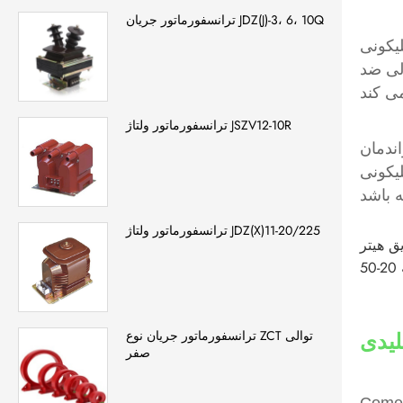
ترانسفورماتور جریان JDZ(J)-3، 6، 10Q
د. به جای ایجاد
لی ضد
ترانسفورماتور ولتاژ JSZV12-10R
ندمان
 به بسیاری
ترانسفورماتور ولتاژ JDZ(X)11-20/225
مواد کامپوزیت الیاف شیشه تشکیل شده است. این ماده کامپوزیت عملکرد
ترانسفورماتور جریان نوع ZCT توالی
لیدی
صفر