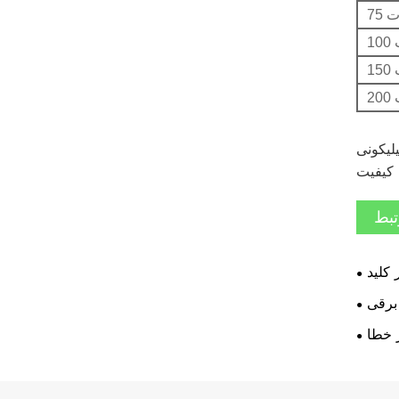
وات
ت
ت
ت
در انبار، ساخت چین، قیمت
، کیفیت
تبط
کلید
برقی
 خطا