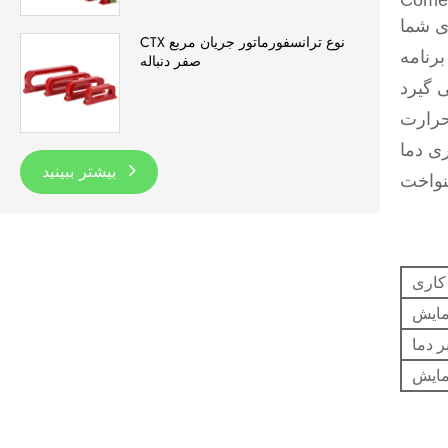
رفه ای چین، بخاری های لاستیکی سیلیکونی JRD-G با کیفیت بالا را به صورت
CTX نوع ترانسفورماتور جریان مربع
صفر دنباله
بیشتر ببینید
 کاری
مایش
ر دما
مایش