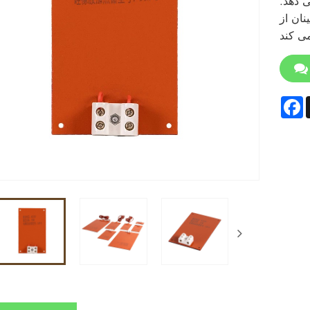
ی دهد.
نان از
F