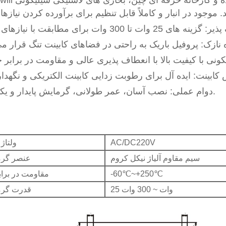
Comewill به عنوان یک تامین کننده و کارخانه ح
دوام عملی: نصب آسان، عمر طولانی، گرمایش پایدار و یکنواخت.
AC/DC220V
ولتاژ
سیم مقاوم آلیاژ نیکل کروم
عنصر گر
-60℃~+250℃
مقاومت در براب
25 وات ~ 300 وات
قدرت گر