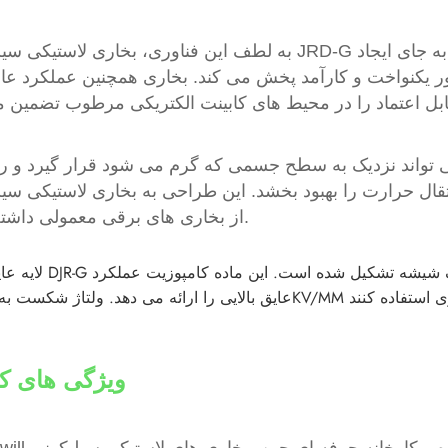
به لطف این فناوری، بخاری لاستیکی سیلیکونی JRD-G توزیع یکنواخت گرما را در کل سطح گرمایش ارائه می ده
طور یکنواخت و کارآمد پخش می کند. بخاری همچنین عملکرد عا
تواند نزدیک به سطح جسمی که گرم می شود قرار گیرد و را
قال حرارت را بهبود بخشد. این طراحی به بخاری لاستیکی سیلیکونی JRD-G اجازه می دهد تا عملکرد بهتری نسبت
از بخاری های برقی معمولی داشته باشد.
لایه عایق هیتر DJR-G ساختار خاصی دارد. از لاستیک سیلیکون و 
ویژگی های ک