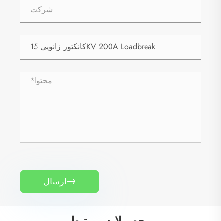
ارسال

محصولات مرتبط