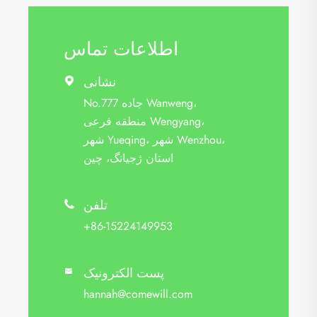
اطلاعات تماس
نشانی

No.777 جاده Wanweng،
منطقه فرعی Wengyang،
شهر Yueqing، شهر Wenzhou،
استان ژجیانگ، چین
تلفن

+86-15224149953
پست الکترونیک

hannah@comewill.com