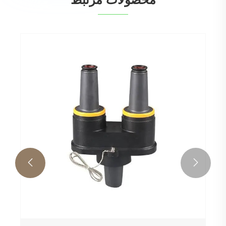
15/24 KV 600A Load Break Junction
بیشتر ببینید >>

