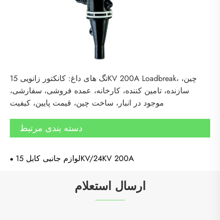
تگ های داغ: کانکتور زانویی 15KV 200A Loadbreak، چین،
سازنده، تامین کننده، کارخانه، عمده فروشی، سفارشی،
موجود در انبار، ساخت چین، قیمت پایین، کیفیت
دسته بندی مرتبط
لوازم جانبی کابل 15KV/24KV 200A
ارسال استعلام