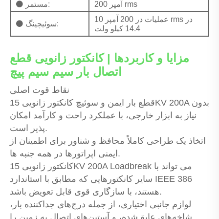
200 آمپر rms
⚫ مستمر:
10 عملیات در 200 آمپر rms در
⚫ سوئیچینگ:
14.4 کیلو ولت
مزایا و کاربردها | کانکتور زانویی قطع
اتصال بار سیم سیم پیچ
نقاط قوت اصلی
قطع بار ایمن و سوئیچ کانکتور زانویی 15KV 200A بدون
نیاز به ابزار خارجی، با عملکرد راحت و کارآمد امکان
پذیر است.
اتخاذ یک طراحی کاملاً محافظ و شناور برای اطمینان از
ایمنی اپراتورها در همه جنبه ها.
کانکتور زانویی 15KV 200A Loadbreak می تواند با
سایر کانکتورهایی که مطابق با استاندارد IEEE 386
هستند، با سازگاری قوی قابل تعویض باشد.
لوازم جانبی اختیاری، از جمله درج‌های جداکننده بار،
شاخه‌های عایق‌شده، و آستین‌های اتصال به زمین را