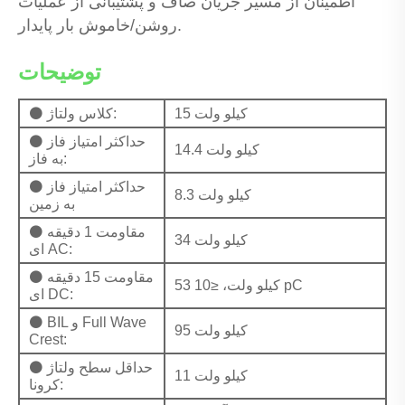
اطمینان از مسیر جریان صاف و پشتیبانی از عملیات
روشن/خاموش بار پایدار.
توضیحات
15 کیلو ولت
⚫ کلاس ولتاژ:
⚫ حداکثر امتیاز فاز
14.4 کیلو ولت
به فاز:
⚫ حداکثر امتیاز فاز
8.3 کیلو ولت
به زمین
⚫ مقاومت 1 دقیقه
34 کیلو ولت
ای AC:
⚫ مقاومت 15 دقیقه
53 کیلو ولت، ≤10 pC
ای DC:
⚫ BIL و Full Wave
95 کیلو ولت
Crest:
⚫ حداقل سطح ولتاژ
11 کیلو ولت
کرونا: