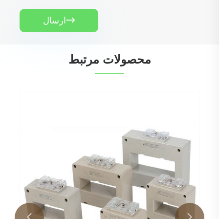
ارسال

محصولات مرتبط

