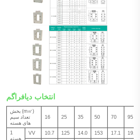
انتخاب دیافراگم
بخش (m㎡)
95
70
50
35
25
16
تعداد سیم
های هسته
1
VV
10.7
125
14.0
153
17.1
19.4
هسته