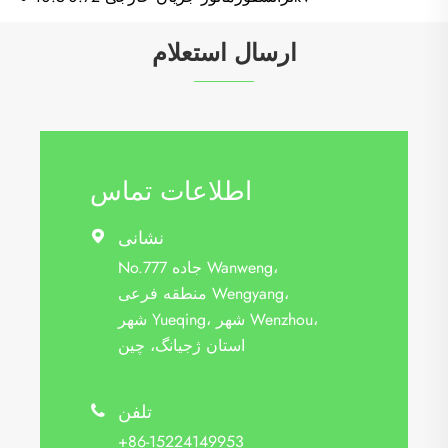
ارسال استعلام
اطلاعات تماس
نشانی

No.777 جاده Wanweng،
منطقه فرعی Wengyang،
شهر Yueqing، شهر Wenzhou،
استان ژجیانگ، چین
تلفن

+86-15224149953