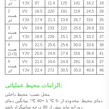
YJV
97
11.4
125
141
16.2
18.3
ای
2
VV
18.5
220
191
219
24.5
28.1
هسته
YJV
17.9
21.3
23.6
26.7
310
35.1
ای
3
VV
19.6
233
222
25.6
28.9
33.9
هسته
YJV
18.9
226
25.1
28.5
33.2
37.6
ای
4
VV
21.5
25.6
25.6
30.0
33.6
38.6
هسته
YJV
20.6
24.8
27.6
316
36.8
41.8
(3+1)
4
VV
21.0
24.6
24.9
281
32.6
37.9
هسته
YJV
22.4
272
30.5
35.0
40.8
46.4
ای
الزامات محیط عملیاتی:
محل نصب: محیط داخلی.
دمای محیط: محدوده از -5 ℃ تا +40 ℃؛ میانگین دمای
روزانه نباید بیش از 30 درجه سانتیگراد باشد.